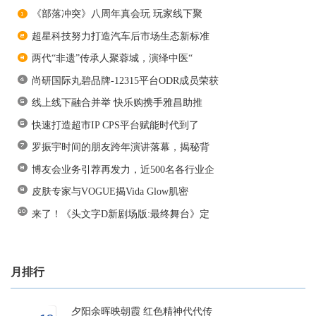
《部落冲突》八周年真会玩 玩家线下聚
超星科技努力打造汽车后市场生态新标准
两代“非遗”传承人聚蓉城，演绎中医“
尚研国际丸碧品牌-12315平台ODR成员荣获
线上线下融合并举 快乐购携手雅昌助推
快速打造超市IP CPS平台赋能时代到了
罗振宇时间的朋友跨年演讲落幕，揭秘背
博友会业务引荐再发力，近500名各行业企
皮肤专家与VOGUE揭Vida Glow肌密
来了！《头文字D新剧场版:最终舞台》定
月排行
夕阳余晖映朝霞 红色精神代代传