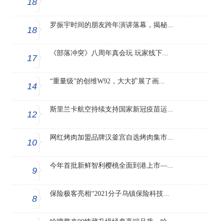
18
罗振宇时间的朋友跨年演讲落幕，揭秘...
18
《部落冲突》八周年真会玩 玩家线下...
17
“重量级”的创维W92，大大扩展了画...
14
斯里兰卡航空持续支持国家新冠疫苗运...
12
网红烤肉加盟品牌汉釜宫自选烤肉集市...
10
今年首批新鲜智利樱桃全面到港上市—...
9
保险极客亮相“2021分子乌镇保险科技...
8