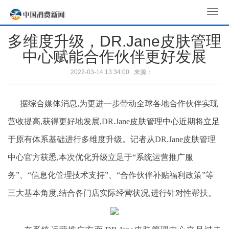
T
o
多维度升级，DR.Jane皮肤管理
g
中心赋能合作伙伴更好发展
g
l
2022-03-14 13:34:00 来源：
e
n
据综合媒体消息,为更进一步带动全球各地合作伙伴实现
a
v
营收提高,获得更好地发展,DR.Jane皮肤管理中心近期将立足
i
于原有体系基础进行多维度升级。记者从DR.Jane皮肤管理
g
a
中心官方获悉,本次优化升级立足于“系统运营推广服
t
务”、“信息化管理技术支持”、“合作伙伴补贴福利政策”等
i
三大基本角度,结合各门店实际经营状况,进行针对性帮扶。
o
n