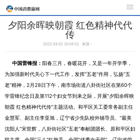
T
o
夕阳余晖映朝霞 红色精神代代
g
传
g
l
2022-03-01 10:04:51 来源：
e
n
中国雷锋报：
阳春三月，春暖花开，又是一年开学季，
a
v
为加强新时代关心下一代工作，发挥“五老”作用，弘扬“五
i
老”精神，2月28日下午，南市场街道八卦街社区在第60个
g
a
学雷锋纪念日及第112个妇女节到来之际，开展“夕阳余晖映
t
朝霞 红色精神代代传”主题活动。和平区关工委常务副主任
i
金慧军、副主任李亚旭，辽宁省少先队校外辅导员、“最美
o
n
沈阳人”宋世辉，八卦街社区“五老”奉献团团长、原和平区妇
联主席、全国“三八”红旗手、全国“优秀女干部”、辽宁省劳