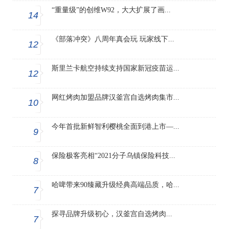
“重量级”的创维W92，大大扩展了画...
14
《部落冲突》八周年真会玩 玩家线下...
12
斯里兰卡航空持续支持国家新冠疫苗运...
12
网红烤肉加盟品牌汉釜宫自选烤肉集市...
10
今年首批新鲜智利樱桃全面到港上市—...
9
保险极客亮相“2021分子乌镇保险科技...
8
哈啤带来90臻藏升级经典高端品质，哈...
7
探寻品牌升级初心，汉釜宫自选烤肉...
7