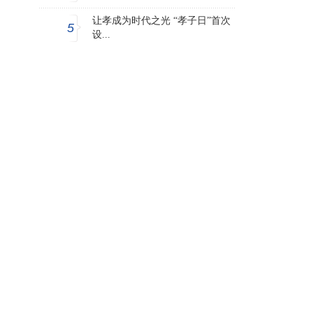
让孝成为时代之光 “孝子日”首次
5
设...