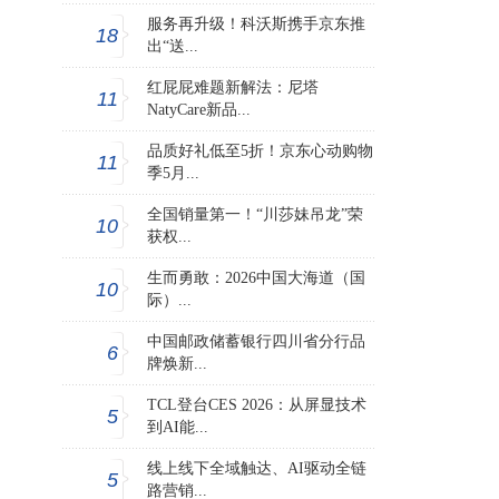
服务再升级！科沃斯携手京东推
18
出“送...
红屁屁难题新解法：尼塔
11
NatyCare新品...
品质好礼低至5折！京东心动购物
11
季5月...
全国销量第一！“川莎妹吊龙”荣
10
获权...
​生而勇敢：2026中国大海道（国
10
际）...
中国邮政储蓄银行四川省分行品
6
牌焕新...
TCL登台CES 2026：从屏显技术
5
到AI能...
线上线下全域触达、AI驱动全链
5
路营销...