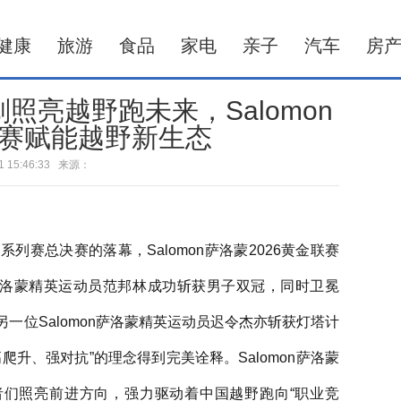
健康
旅游
食品
家电
亲子
汽车
房
亮越野跑未来，Salomon
赛赋能越野新生态
-01 15:46:33 来源：
赛总决赛的落幕，Salomon萨洛蒙2026黄金联赛
on萨洛蒙精英运动员范邦林成功斩获男子双冠，同时卫冕
另一位Salomon萨洛蒙精英运动员迟令杰亦斩获灯塔计
升、强对抗”的理念得到完美诠释。Salomon萨洛蒙
者们照亮前进方向，强力驱动着中国越野跑向“职业竞