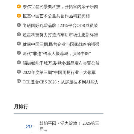
奈尔宝签约景栗科技，开拓室内亲子乐园
恒基中国艺术公益共创作品精彩亮相
尚研国际丸碧品牌-12315平台ODR成员荣
获
超星科技努力打造汽车后市场生态新标准
健康中国三期:民营企业与国家战略的强强
两代“非遗”传承人聚蓉城，演绎中医“
踢街赋能千城万店-秋冬新品发布会暨公益
2022年度第三期“中国周易行业十大领军
TCL登台CES 2026：从屏显技术到AI能力
月排行
鼓韵平阳・活力绽放！ 2026第三
20
届...