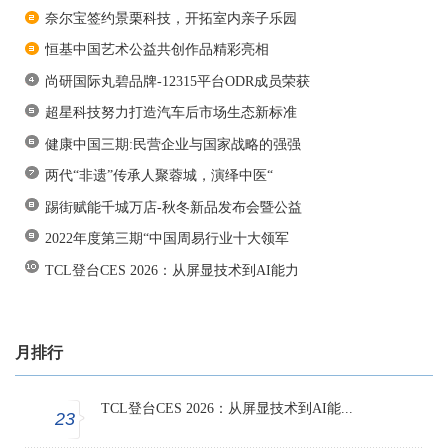
奈尔宝签约景栗科技，开拓室内亲子乐园
恒基中国艺术公益共创作品精彩亮相
尚研国际丸碧品牌-12315平台ODR成员荣获
超星科技努力打造汽车后市场生态新标准
健康中国三期:民营企业与国家战略的强强
两代“非遗”传承人聚蓉城，演绎中医“
踢街赋能千城万店-秋冬新品发布会暨公益
2022年度第三期“中国周易行业十大领军
TCL登台CES 2026：从屏显技术到AI能力
月排行
TCL登台CES 2026：从屏显技术到AI能...
23