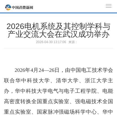
T
o
g
2026电机系统及其控制学科与
g
产业交流大会在武汉成功举办
l
e
2026-04-30 13:17:06 来源：
n
a
v
i
2026年4月24—26日，由中国电工技术学会
g
a
联合华中科技大学、清华大学、浙江大学主
t
办，华中科技大学电气与电子工程学院、电能
i
o
高密度转换全国重点实验室、强电磁技术全国
n
重点实验室、国家脉冲强磁场科学中心、华中