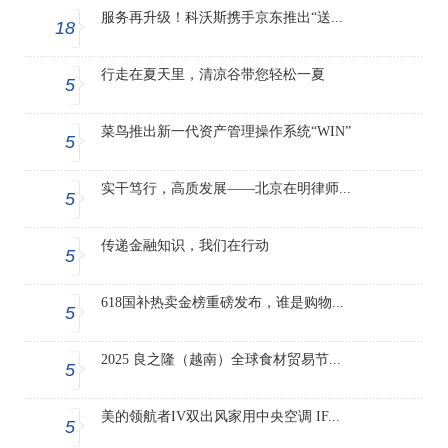
服务再升级！科沃斯携手京东推出“送...
18
行走在夏天里，清凉谷带您轻松一夏
5
菜鸟推出新一代资产管理操作系统“WIN”
5
实干笃行，高质发展——北京在明律师...
5
传递金融知识，我们在行动
5
618国补热卖金榜重磅发布，谁是购物...
5
2025 良之隆（越南）全球食材贸易节...
5
美的领航者IV双出风家用中央空调 IF...
5